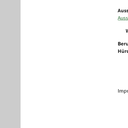
Aus
Auss
Wet
Beru
Hürd
Imp